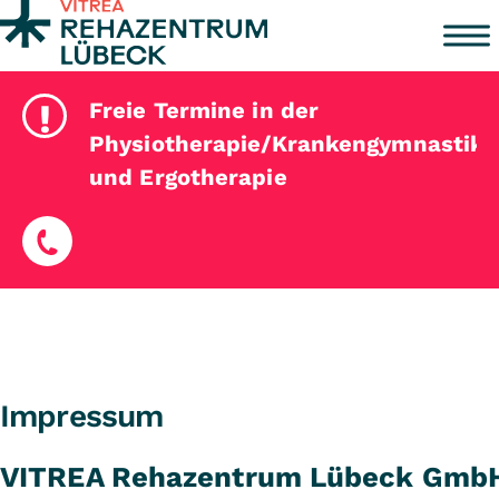
Zum Inhalt springen
!
Freie Termine in der
Physiotherapie/Krankengymnastik
und Ergotherapie
Impressum
VITREA Rehazentrum Lübeck Gmb