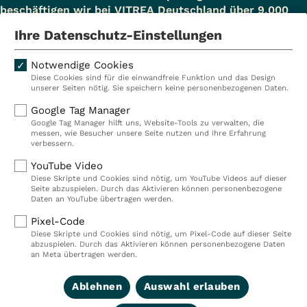
beschäftigen wir bei VITREA Deutschland über 9.000
Mitarbeiterinnen und Mitarbeiter.
Ihre Datenschutz-Einstellungen
Notwendige Cookies
Diese Cookies sind für die einwandfreie Funktion und das Design
Kliniken
Ambulant
unserer Seiten nötig. Sie speichern keine personenbezogenen Daten.
Reha
Pflege
Google Tag Manager
Google Tag Manager hilft uns, Website-Tools zu verwalten, die
Prävention
Karriere
messen, wie Besucher unsere Seite nutzen und Ihre Erfahrung
verbessern.
VITREA Deutschland
VITREA
YouTube Video
Diese Skripte und Cookies sind nötig, um YouTube Videos auf dieser
Seite abzuspielen. Durch das Aktivieren können personenbezogene
IMPRESSUM
Daten an YouTube übertragen werden.
DATENSCHUTZ
Pixel-Code
COMPLIANCE
Diese Skripte und Cookies sind nötig, um Pixel-Code auf dieser Seite
HINWEISGEBERSYSTEM
abzuspielen. Durch das Aktivieren können personenbezogene Daten
AUFSICHTSBEHÖRDEN
an Meta übertragen werden.
COOKIE EINSTELLUNGEN
Ablehnen
Auswahl erlauben