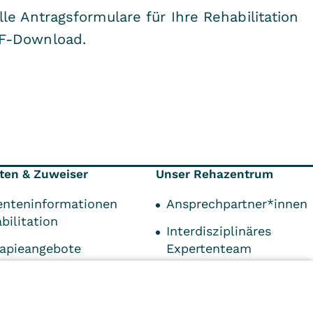
elle Antragsformulare für Ihre Rehabilitation
DF-Download.
ten & Zuweiser
Unser Rehazentrum
enteninformationen
Ansprechpartner*innen
bilitation
Interdisziplinäres
apieangebote
Expertenteam
rmationen für
Qualifikationen
iser
Kontaktdaten