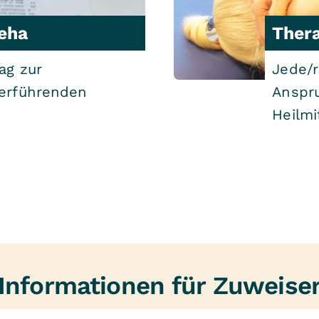
Reha
Thera
ag zur
Jede/r
terführenden
Anspru
Heilmi
Informationen für Zuweise