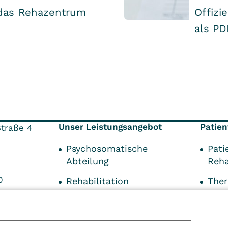
 das Rehazentrum
Offizi
als P
Unser Leistungsangebot
Patien
traße 4
Psychosomatische
Pati
Abteilung
Reha
0
Rehabilitation
Ther
Rehasport
Info
Zuwe
Therapieangebote