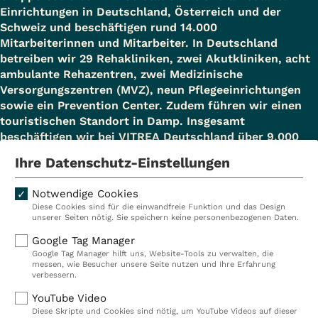
Einrichtungen in Deutschland, Österreich und der
Schweiz und beschäftigen rund 14.000
Mitarbeiterinnen und Mitarbeiter. In Deutschland
betreiben wir 29 Rehakliniken, zwei Akutkliniken, acht
ambulante Rehazentren, zwei Medizinische
Versorgungszentren (MVZ), neun Pflegeeinrichtungen
sowie ein Prevention Center. Zudem führen wir einen
touristischen Standort in Damp. Insgesamt
beschäftigen wir bei VITREA Deutschland über 9.000
Mitarbeiterinnen und Mitarbeiter.
Ihre Datenschutz-Einstellungen
Notwendige Cookies
Diese Cookies sind für die einwandfreie Funktion und das Design
Kliniken
Ambulant
unserer Seiten nötig. Sie speichern keine personenbezogenen Daten.
Reha
Pflege
Google Tag Manager
Google Tag Manager hilft uns, Website-Tools zu verwalten, die
Prävention
Karriere
messen, wie Besucher unsere Seite nutzen und Ihre Erfahrung
verbessern.
VITREA Deutschland
VITREA
YouTube Video
Diese Skripte und Cookies sind nötig, um YouTube Videos auf dieser