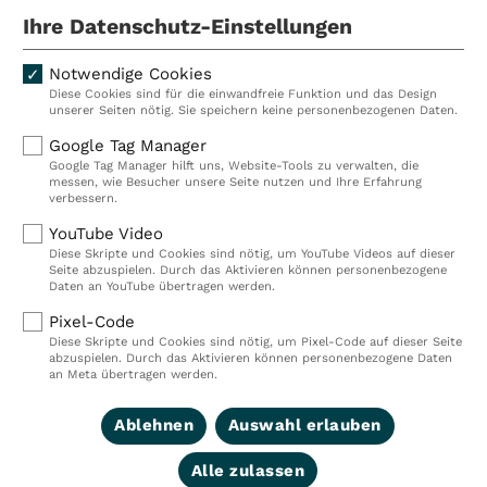
Einrichtungen in Deutschland, Österreich und der
Ihre Datenschutz-Einstellungen
Schweiz und beschäftigen rund 14.000
Mitarbeiterinnen und Mitarbeiter. In Deutschland
Notwendige Cookies
betreiben wir 29 Rehakliniken, zwei Akutkliniken, acht
Diese Cookies sind für die einwandfreie Funktion und das Design
ambulante Rehazentren, zwei Medizinische
unserer Seiten nötig. Sie speichern keine personenbezogenen Daten.
Versorgungszentren (MVZ), neun Pflegeeinrichtungen
Google Tag Manager
sowie ein Prevention Center. Zudem führen wir einen
Google Tag Manager hilft uns, Website-Tools zu verwalten, die
touristischen Standort in Damp. Insgesamt
messen, wie Besucher unsere Seite nutzen und Ihre Erfahrung
verbessern.
beschäftigen wir bei VITREA Deutschland über 9.000
Mitarbeiterinnen und Mitarbeiter.
YouTube Video
Diese Skripte und Cookies sind nötig, um YouTube Videos auf dieser
Seite abzuspielen. Durch das Aktivieren können personenbezogene
Daten an YouTube übertragen werden.
Kliniken
Ambulant
Pixel-Code
Diese Skripte und Cookies sind nötig, um Pixel-Code auf dieser Seite
Reha
Pflege
abzuspielen. Durch das Aktivieren können personenbezogene Daten
an Meta übertragen werden.
Prävention
Karriere
Ablehnen
Auswahl erlauben
VITREA Deutschland
VITREA
Alle zulassen