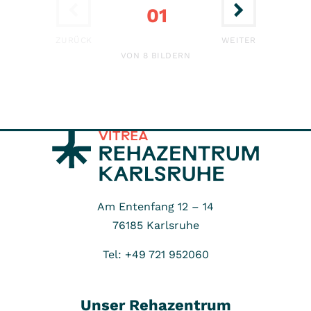
01
ERSTE
LETZTE
ZURÜCK
WEITER
VON 8 BILDERN
Am Entenfang 12 – 14
76185
Karlsruhe
Tel: +49 721 952060
Unser Rehazentrum