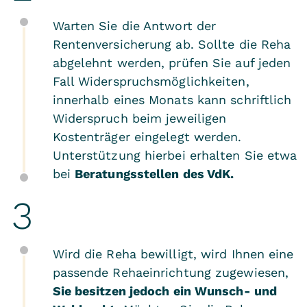
Rehabilitations-Prozess beobachten
Warten Sie die Antwort der
und Sie anschließend nahtlos weiter
Rentenversicherung ab. Sollte die Reha
betreuen.
abgelehnt werden, prüfen Sie auf jeden
Auch im Falle einer stufenweisen,
Fall Widerspruchsmöglichkeiten,
beruflichen Wiedereingliederung kann
innerhalb eines Monats kann schriftlich
Widerspruch beim jeweiligen
die Nähe zu Ihrem Arbeitsplatz
Kostenträger eingelegt werden.
vorteilhaft sein.
Unterstützung hierbei erhalten Sie etwa
Darüber hinaus hat sich gezeigt, dass
bei
Beratungsstellen des VdK
.
das private Umfeld am Wohnort mit
seinen sozialen Kontakten und
Treffpunkten wie Vereinen etc. unsere
Patienten dazu motiviert, den während
Wird die Reha bewilligt, wird Ihnen eine
der Rehabilitation eingeschlagenen
passende Rehaeinrichtung zugewiesen,
Weg beizubehalten, und somit die
Sie besitzen jedoch ein Wunsch- und
Genesung fördert.