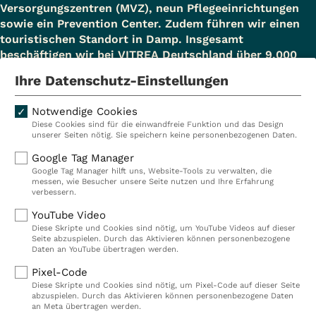
Versorgungszentren (MVZ), neun Pflegeeinrichtungen
sowie ein Prevention Center. Zudem führen wir einen
touristischen Standort in Damp. Insgesamt
beschäftigen wir bei VITREA Deutschland über 9.000
Mitarbeiterinnen und Mitarbeiter.
Ihre Datenschutz-Einstellungen
Notwendige Cookies
Diese Cookies sind für die einwandfreie Funktion und das Design
Kliniken
Ambulant
unserer Seiten nötig. Sie speichern keine personenbezogenen Daten.
Reha
Pflege
Google Tag Manager
Google Tag Manager hilft uns, Website-Tools zu verwalten, die
Prävention
Karriere
messen, wie Besucher unsere Seite nutzen und Ihre Erfahrung
verbessern.
VITREA Deutschland
VITREA
YouTube Video
Diese Skripte und Cookies sind nötig, um YouTube Videos auf dieser
Seite abzuspielen. Durch das Aktivieren können personenbezogene
IMPRESSUM
Daten an YouTube übertragen werden.
DATENSCHUTZ
Pixel-Code
COMPLIANCE
Diese Skripte und Cookies sind nötig, um Pixel-Code auf dieser Seite
HINWEISGEBERSYSTEM
abzuspielen. Durch das Aktivieren können personenbezogene Daten
AUFSICHTSBEHÖRDEN
an Meta übertragen werden.