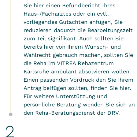
Sie hier einen Befundbericht Ihres
Haus-/Facharztes oder ein evtl.
Aufgrund des
Wunsch- und
vorliegendes Gutachten anfügen, Sie
Wahlrechts
bieten wir Ihnen an, die
reduzieren dadurch die Bearbeitungszeit
Reha-Leistungen bei uns ganztägig
zum Teil signifikant. Auch sollten Sie
ambulant in Anspruch zu nehmen.
bereits hier von Ihrem Wunsch- und
Ihre Vorteile:
Wahlrecht gebrauch machen, sollten Sie
die Reha im VITREA Rehazentrum
Sie halten sich bei uns in der
Karlsruhe ambulant absolvieren wollen.
Einen passenden Vordruck den Sie Ihrem
Rehabilitations-Einrichtung nur
Antrag beifügen sollten, finden Sie
hier
.
tagsüber auf und sind ansonsten in
Für weitere Unterstützung und
Ihrer gewohnten Umgebung.
persönliche Beratung wenden Sie sich an
Ihre Familienangehörigen können
den
Reha-Beratungsdienst der DRV
.
problemlos bei Bedarf in die Therapie
einbezogen werden.
Ihr behandelnder Arzt kann den