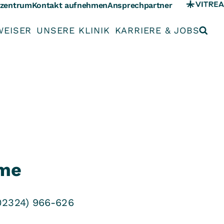
szentrum
Kontakt aufnehmen
Ansprechpartner
WEISER
UNSERE KLINIK
KARRIERE & JOBS
hme
02324) 966-626