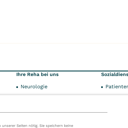
Ihre Reha bei uns
Sozialdien
Neurologie
Patient
Neuropädiatrie
Indikati
6
Robotik
Kostentr
Wahlleistungen
Schwerp
 unserer Seiten nötig. Sie speichern keine