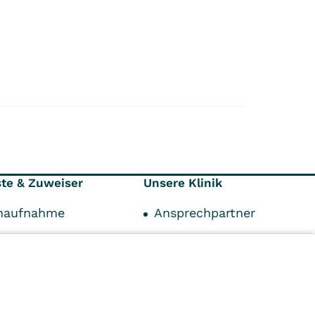
ste & Zuweiser
Unsere Klinik
enaufnahme
Ansprechpartner
onen
Klinik
äger
Fortbildungszentrum
unkte
Karriere