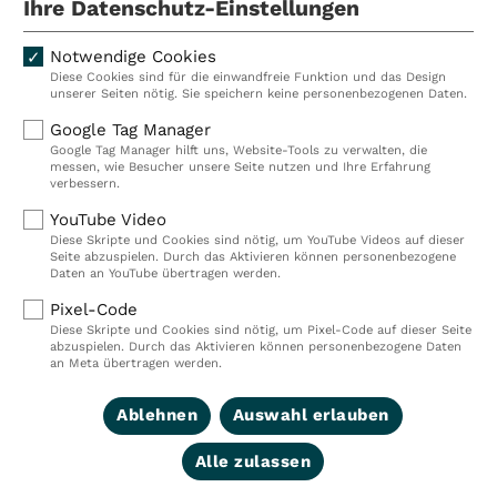
Ihre Datenschutz-Einstellungen
Notwendige Cookies
Diese Cookies sind für die einwandfreie Funktion und das Design
Kliniken
Ambulant
unserer Seiten nötig. Sie speichern keine personenbezogenen Daten.
Reha
Pflege
Google Tag Manager
Google Tag Manager hilft uns, Website-Tools zu verwalten, die
Prävention
Karriere
messen, wie Besucher unsere Seite nutzen und Ihre Erfahrung
verbessern.
VITREA Deutschland
VITREA
YouTube Video
Diese Skripte und Cookies sind nötig, um YouTube Videos auf dieser
Seite abzuspielen. Durch das Aktivieren können personenbezogene
IMPRESSUM
Daten an YouTube übertragen werden.
DATENSCHUTZ
Pixel-Code
COMPLIANCE
Diese Skripte und Cookies sind nötig, um Pixel-Code auf dieser Seite
HINWEISGEBERSYSTEM
abzuspielen. Durch das Aktivieren können personenbezogene Daten
AUFSICHTSBEHÖRDEN
an Meta übertragen werden.
COOKIE EINSTELLUNGEN
Ablehnen
Auswahl erlauben
Alle zulassen
© 2026 VITREA Holding Deutschland GmbH