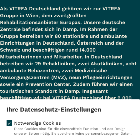
gesundheitsorientiertes, medizinisch
45 Minuten) erreichen können.
Als VITREA Deutschland gehören wir zur VITREA
und leistungsdiagnostisch begleitetes
Gruppe in Wien, dem zweitgrößten
Training mit Harburg Vital
Rehabilitationsanbieter Europas. Unsere deutsche
Nachsorge und Gesundheitsangebote nach
physiotherapeutische Anwendungen
Zentrale befindet sich in Damp. Im Rahmen der
der Rehabilitation
Gruppe betreiben wir 80 stationäre und ambulante
oder gerätegestützte
Auch nach dem Abschluss Ihrer Rehabilitation
Einrichtungen in Deutschland, Österreich und der
Krankengymnastik über eine
steht Ihnen das Rehazentrum als
Schweiz und beschäftigen rund 14.000
Gesundheitspartner zur Verfügung.
Mitarbeiterinnen und Mitarbeiter. In Deutschland
Heilmittelverordnung
betreiben wir 29 Rehakliniken, zwei Akutkliniken, acht
Weiterführende Therapien und die
Krankenkassengestützte
ambulante Rehazentren, zwei Medizinische
umfangreichen Gesundheitsangebote aus den
Präventionskurse nach §20 SGB V
Versorgungszentren (MVZ), neun Pflegeeinrichtungen
Bereichen Prävention und Sport sichern und
sowie ein Prevention Center. Zudem führen wir einen
(Hinweis: Bitte informieren Sie sich am
vertiefen den erzielten Rehabilitationserfolg.
touristischen Standort in Damp. Insgesamt
besten direkt bei Ihrer Krankenkasse,
Sie sind die neue Grundlage auf Ihrem Weg zu
beschäftigen wir bei VITREA Deutschland über 9.000
in welcher Form diese unsere
Mitarbeiterinnen und Mitarbeiter.
einer gesunden Lebensführung.
Ihre Datenschutz-Einstellungen
Präventionskurse unterstützt)
Training in Kleingruppen mit einer
Notwendige Cookies
Diese Cookies sind für die einwandfreie Funktion und das Design
Kliniken
Ambulant
Rehasportverordnung des Hausarztes
unserer Seiten nötig. Sie speichern keine personenbezogenen Daten.