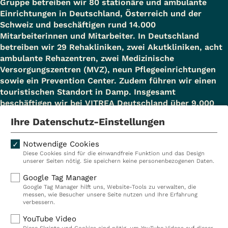
Gruppe betreiben wir 80 stationäre und ambulante
Einrichtungen in Deutschland, Österreich und der
Schweiz und beschäftigen rund 14.000
Mitarbeiterinnen und Mitarbeiter. In Deutschland
betreiben wir 29 Rehakliniken, zwei Akutkliniken, acht
ambulante Rehazentren, zwei Medizinische
Versorgungszentren (MVZ), neun Pflegeeinrichtungen
sowie ein Prevention Center. Zudem führen wir einen
touristischen Standort in Damp. Insgesamt
beschäftigen wir bei VITREA Deutschland über 9.000
Mitarbeiterinnen und Mitarbeiter.
Ihre Datenschutz-Einstellungen
Notwendige Cookies
Diese Cookies sind für die einwandfreie Funktion und das Design
Kliniken
Ambulant
unserer Seiten nötig. Sie speichern keine personenbezogenen Daten.
Reha
Pflege
Google Tag Manager
Google Tag Manager hilft uns, Website-Tools zu verwalten, die
Prävention
Karriere
messen, wie Besucher unsere Seite nutzen und Ihre Erfahrung
verbessern.
VITREA Deutschland
VITREA
YouTube Video