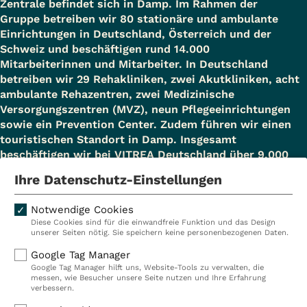
Zentrale befindet sich in Damp. Im Rahmen der
Gruppe betreiben wir 80 stationäre und ambulante
Einrichtungen in Deutschland, Österreich und der
Schweiz und beschäftigen rund 14.000
Mitarbeiterinnen und Mitarbeiter. In Deutschland
betreiben wir 29 Rehakliniken, zwei Akutkliniken, acht
ambulante Rehazentren, zwei Medizinische
Versorgungszentren (MVZ), neun Pflegeeinrichtungen
sowie ein Prevention Center. Zudem führen wir einen
touristischen Standort in Damp. Insgesamt
beschäftigen wir bei VITREA Deutschland über 9.000
Mitarbeiterinnen und Mitarbeiter.
Ihre Datenschutz-Einstellungen
Notwendige Cookies
Diese Cookies sind für die einwandfreie Funktion und das Design
Kliniken
Ambulant
unserer Seiten nötig. Sie speichern keine personenbezogenen Daten.
Reha
Pflege
Google Tag Manager
Google Tag Manager hilft uns, Website-Tools zu verwalten, die
Prävention
Karriere
messen, wie Besucher unsere Seite nutzen und Ihre Erfahrung
verbessern.
VITREA Deutschland
VITREA