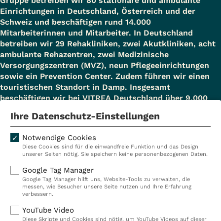
Gruppe betreiben wir 80 stationäre und ambulante
Einrichtungen in Deutschland, Österreich und der
Schweiz und beschäftigen rund 14.000
Mitarbeiterinnen und Mitarbeiter. In Deutschland
betreiben wir 29 Rehakliniken, zwei Akutkliniken, acht
ambulante Rehazentren, zwei Medizinische
Versorgungszentren (MVZ), neun Pflegeeinrichtungen
sowie ein Prevention Center. Zudem führen wir einen
touristischen Standort in Damp. Insgesamt
beschäftigen wir bei VITREA Deutschland über 9.000
Mitarbeiterinnen und Mitarbeiter.
Ihre Datenschutz-Einstellungen
Notwendige Cookies
Diese Cookies sind für die einwandfreie Funktion und das Design
Kliniken
Ambulant
unserer Seiten nötig. Sie speichern keine personenbezogenen Daten.
Reha
Pflege
Google Tag Manager
Google Tag Manager hilft uns, Website-Tools zu verwalten, die
Prävention
Karriere
messen, wie Besucher unsere Seite nutzen und Ihre Erfahrung
verbessern.
VITREA Deutschland
VITREA
YouTube Video
Diese Skripte und Cookies sind nötig, um YouTube Videos auf dieser