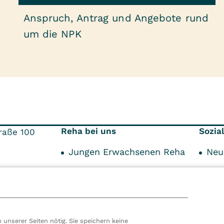
Anspruch, Antrag und Angebote rund
um die NPK
Reha bei uns
Sozia
raße 100
Jungen Erwachsenen Reha
Neu
Neurologie/Neuropädiatrie
Spr
298
Sprachentwicklungsstörungen
Alt
Über Ihre Reha
Kos
 unserer Seiten nötig. Sie speichern keine