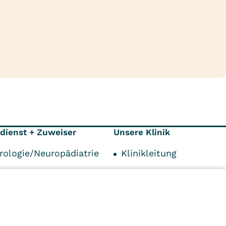
ldienst + Zuweiser
Unsere Klinik
rologie/Neuropädiatrie
Klinikleitung
achentwicklungsstörungen
Karriere
ona
Kontakt
tenträger
Mediathek