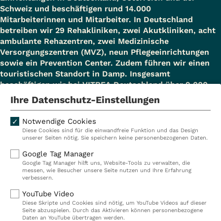
Schweiz und beschäftigen rund 14.000
Mitarbeiterinnen und Mitarbeiter. In Deutschland
betreiben wir 29 Rehakliniken, zwei Akutkliniken, acht
ambulante Rehazentren, zwei Medizinische
Versorgungszentren (MVZ), neun Pflegeeinrichtungen
sowie ein Prevention Center. Zudem führen wir einen
touristischen Standort in Damp. Insgesamt
beschäftigen wir bei VITREA Deutschland über 9.000
Mitarbeiterinnen und Mitarbeiter.
Ihre Datenschutz-Einstellungen
Notwendige Cookies
Diese Cookies sind für die einwandfreie Funktion und das Design
Kliniken
Ambulant
unserer Seiten nötig. Sie speichern keine personenbezogenen Daten.
Reha
Pflege
Google Tag Manager
Google Tag Manager hilft uns, Website-Tools zu verwalten, die
Prävention
Karriere
messen, wie Besucher unsere Seite nutzen und Ihre Erfahrung
verbessern.
VITREA Deutschland
VITREA
YouTube Video
Diese Skripte und Cookies sind nötig, um YouTube Videos auf dieser
Seite abzuspielen. Durch das Aktivieren können personenbezogene
Daten an YouTube übertragen werden.