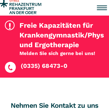
Zum Inhalt springen
!
Freie Kapazitäten für
Krankengymnastik/Physio
und Ergotherapie
Melden Sie sich gerne bei uns!
(0335) 68473-0
Nehmen Sie Kontakt zu uns