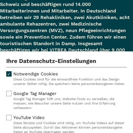
Schweiz und beschäftigen rund 14.000
Mitarbeiterinnen und Mitarbeiter. In Deutschland
betreiben wir 29 Rehakliniken, zwei Akutkliniken, acht
ambulante Rehazentren, zwei Medizinische
Versorgungszentren (MVZ), neun Pflegeeinrichtungen
sowie ein Prevention Center. Zudem führen wir einen
touristischen Standort in Damp. Insgesamt
beschäftigen wir bei VITREA Deutschland über 9.000
Mitarbeiterinnen und Mitarbeiter.
Ihre Datenschutz-Einstellungen
Notwendige Cookies
Diese Cookies sind für die einwandfreie Funktion und das Design
Kliniken
Ambulant
unserer Seiten nötig. Sie speichern keine personenbezogenen Daten.
Reha
Pflege
Google Tag Manager
Google Tag Manager hilft uns, Website-Tools zu verwalten, die
Prävention
Karriere
messen, wie Besucher unsere Seite nutzen und Ihre Erfahrung
verbessern.
VITREA Deutschland
VITREA
YouTube Video
Diese Skripte und Cookies sind nötig, um YouTube Videos auf dieser
Seite abzuspielen. Durch das Aktivieren können personenbezogene
IMPRESSUM
Daten an YouTube übertragen werden.