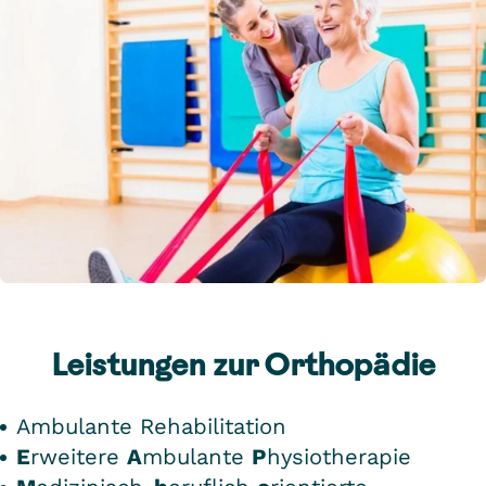
Leistungen zur Orthopädie
Ambulante Rehabilitation
E
rweitere
A
mbulante
P
hysiotherapie