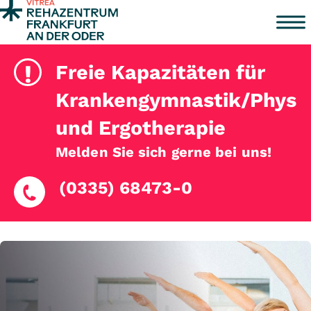
Zum Inhalt springen
!
Freie Kapazitäten für
Krankengymnastik/Physio
und Ergotherapie
Melden Sie sich gerne bei uns!
(0335) 68473-0