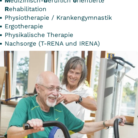
M
edizinisch-
b
eruflich
o
rientierte
R
ehabilitation
Physiotherapie / Krankengymnastik
Ergotherapie
Physikalische Therapie
Nachsorge (T-RENA und IRENA)