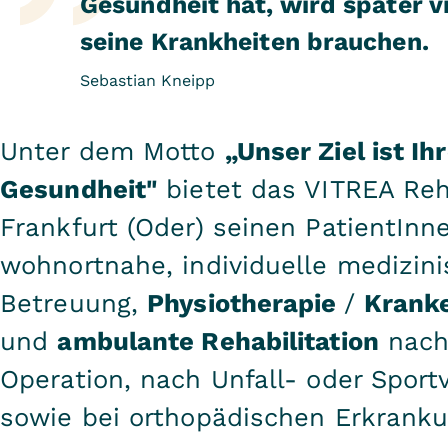
Gesundheit hat, wird später vi
seine Krankheiten brauchen.
Sebastian Kneipp
Unter dem Motto
„Unser Ziel ist Ih
Gesundheit"
bietet das VITREA Re
Frankfurt (Oder) seinen PatientInn
wohnortnahe, individuelle medizin
Betreuung,
Physiotherapie
/
Krank
und
ambulante Rehabilitation
nach
Operation, nach Unfall- oder Sport
sowie bei orthopädischen Erkrank