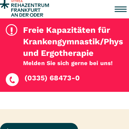
Zum Inhalt springen
!
Freie Kapazitäten für
Krankengymnastik/Physio
und Ergotherapie
Melden Sie sich gerne bei uns!
(0335) 68473-0