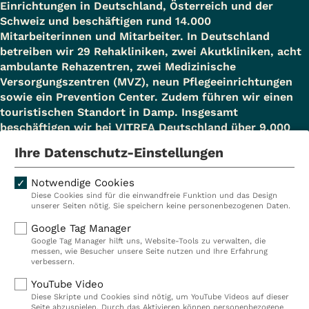
Einrichtungen in Deutschland, Österreich und der
Schweiz und beschäftigen rund 14.000
Mitarbeiterinnen und Mitarbeiter. In Deutschland
betreiben wir 29 Rehakliniken, zwei Akutkliniken, acht
ambulante Rehazentren, zwei Medizinische
Versorgungszentren (MVZ), neun Pflegeeinrichtungen
sowie ein Prevention Center. Zudem führen wir einen
touristischen Standort in Damp. Insgesamt
beschäftigen wir bei VITREA Deutschland über 9.000
Mitarbeiterinnen und Mitarbeiter.
Ihre Datenschutz-Einstellungen
Notwendige Cookies
Diese Cookies sind für die einwandfreie Funktion und das Design
Kliniken
Ambulant
unserer Seiten nötig. Sie speichern keine personenbezogenen Daten.
Reha
Pflege
Google Tag Manager
Google Tag Manager hilft uns, Website-Tools zu verwalten, die
Prävention
Karriere
messen, wie Besucher unsere Seite nutzen und Ihre Erfahrung
verbessern.
VITREA Deutschland
VITREA
YouTube Video
Diese Skripte und Cookies sind nötig, um YouTube Videos auf dieser
Seite abzuspielen. Durch das Aktivieren können personenbezogene