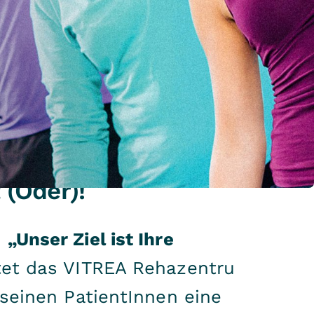
(Oder)!
o
„Unser Ziel ist Ihre
tet das VITREA Rehazentrum
 seinen PatientInnen eine