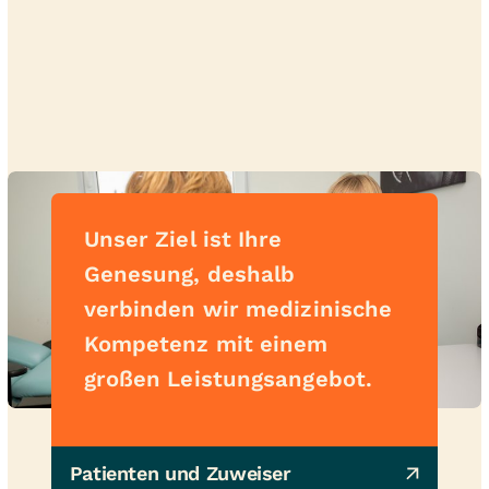
Unser Ziel ist Ihre
Genesung, deshalb
verbinden wir medizinische
Kompetenz mit einem
großen Leistungsangebot.
Patienten und Zuweiser