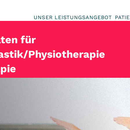
UNSER LEISTUNGSANGEBOT
PATI
ten für
stik/Physiotherapie
pie
ne bei uns!