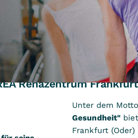
EA Rehazentrum Frankfurt 
Unter dem Mott
Gesundheit"
bie
Frankfurt (Oder)
 für seine