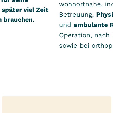
wohnortnahe, ind
später viel Zeit
Betreuung,
Phys
n brauchen.
und
ambulante R
Operation, nach 
sowie bei ortho