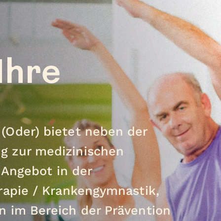
 Ihre
(Oder) bietet neben der
g zur medizinischen
 Angebot in der
rapie / Krankengymnastik,
n im Bereich der Prävention