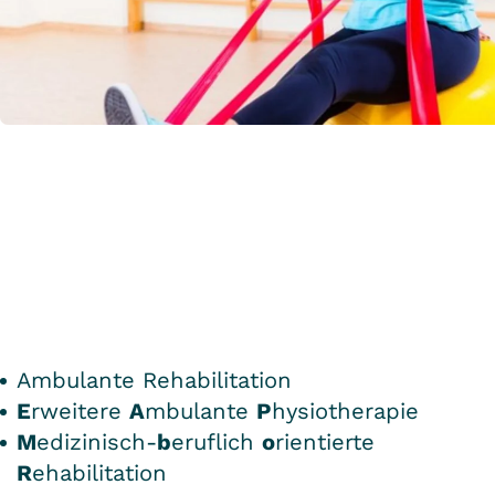
Ambulante Rehabilitation
E
rweitere
A
mbulante
P
hysiotherapie
M
edizinisch-
b
eruflich
o
rientierte
R
ehabilitation