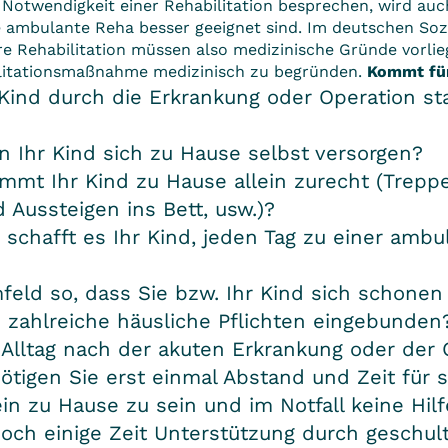
Notwendigkeit einer Rehabilitation besprechen, wird auch
e
ambulante
Reha besser geeignet sind. Im deutschen Sozi
äre Rehabilitation müssen also medizinische Gründe vorlie
bilitationsmaßnahme medizinisch zu begründen.
Kommt für
r Kind durch die Erkrankung oder Operation sta
 Ihr Kind sich zu Hause selbst versorgen?
mt Ihr Kind zu Hause allein zurecht (Trepp
Aussteigen ins Bett, usw.)?
 schafft es Ihr Kind, jeden Tag zu einer amb
mfeld so, dass Sie bzw. Ihr Kind sich schonen
n zahlreiche häusliche Pflichten eingebunden
 Alltag nach der akuten Erkrankung oder der
tigen Sie erst einmal Abstand und Zeit für s
ein zu Hause zu sein und im Notfall keine H
och einige Zeit Unterstützung durch geschul