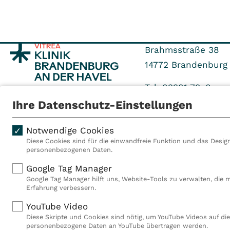
Brahmsstraße 38
14772
Brandenburg 
Tel: 03381 79-0
Fax: 03381 79-1119
Ihre Datenschutz-Einstellungen
Notwendige Cookies
Diese Cookies sind für die einwandfreie Funktion und das Design
personenbezogenen Daten.
Als VITREA Deutschland ge
Google Tag Manager
Rehabilitationsanbieter Eu
Google Tag Manager hilft uns, Website-Tools zu verwalten, die 
Rahmen der Gruppe betreib
Erfahrung verbessern.
Deutschland, Österreich u
YouTube Video
Mitarbeiterinnen und Mitar
Diese Skripte und Cookies sind nötig, um YouTube Videos auf die
Akutkliniken, acht ambula
personenbezogene Daten an YouTube übertragen werden.