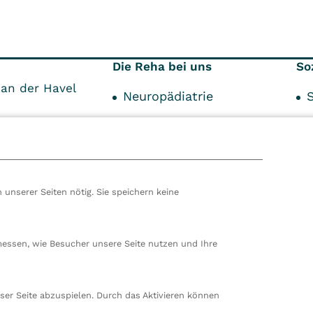
Die Reha bei uns
So
an der Havel
Neuropädiatrie
Über die Reha
Über den Aufenthalt
S
Unser Service
 unserer Seiten nötig. Sie speichern keine
hören wir zur VITREA Gruppe in Wien, dem zweitgrößte
ropas. Unsere deutsche Zentrale befindet sich in Damp. 
messen, wie Besucher unsere Seite nutzen und Ihre
en wir 80 stationäre und ambulante Einrichtungen in
nd der Schweiz und beschäftigen rund 14.000
beiter. In Deutschland betreiben wir 29 Rehakliniken, zw
ser Seite abzuspielen. Durch das Aktivieren können
nte Rehazentren, zwei Medizinische Versorgungszentren