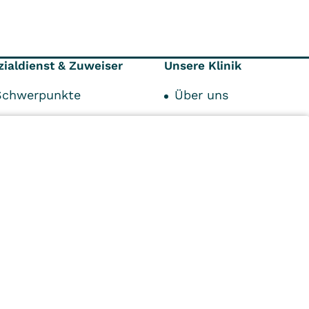
zialdienst & Zuweiser
Unsere Klinik
Schwerpunkte
Über uns
Kostenträger
Karriere
ervice
Kontakt
Qualität und Hygiene
Impressum
n
Kliniken
Ambulant
Im
Reha
Pflege
Prävention
Karriere
ei
VITREA Deutschland
VITREA