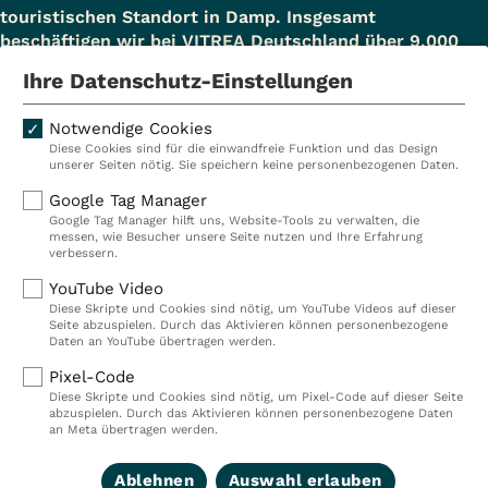
touristischen Standort in Damp. Insgesamt
beschäftigen wir bei VITREA Deutschland über 9.000
Mitarbeiterinnen und Mitarbeiter.
Ihre Datenschutz-Einstellungen
Notwendige Cookies
Diese Cookies sind für die einwandfreie Funktion und das Design
Kliniken
Ambulant
unserer Seiten nötig. Sie speichern keine personenbezogenen Daten.
Reha
Pflege
Google Tag Manager
Google Tag Manager hilft uns, Website-Tools zu verwalten, die
Prävention
Karriere
messen, wie Besucher unsere Seite nutzen und Ihre Erfahrung
verbessern.
VITREA Deutschland
VITREA
YouTube Video
Diese Skripte und Cookies sind nötig, um YouTube Videos auf dieser
Seite abzuspielen. Durch das Aktivieren können personenbezogene
IMPRESSUM
Daten an YouTube übertragen werden.
DATENSCHUTZ
Pixel-Code
COMPLIANCE
Diese Skripte und Cookies sind nötig, um Pixel-Code auf dieser Seite
HINWEISGEBERSYSTEM
abzuspielen. Durch das Aktivieren können personenbezogene Daten
AUFSICHTSBEHÖRDEN
an Meta übertragen werden.
COOKIE EINSTELLUNGEN
Ablehnen
Auswahl erlauben