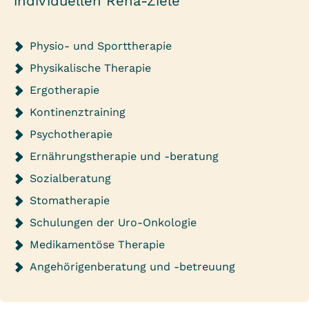
individuellen Reha-Ziele
Uroflow
Lungenfunktionsdiagnostik
einschließlich Bodyplethysmographie
Physio- und Sporttherapie
Schwellkörperinjektionstest (SKIT)
Physikalische Therapie
Pad-Test
Ergotherapie
Kontinenztraining
Labor
medizinisches Blutlabor (klinische
Psychotherapie
Routineparameter, Tumormarker,
Ernährungstherapie und -beratung
Immunstatus)
Sozialberatung
Urinlabor (Klinische Routineparameter
Stomatherapie
und Bakteriologie)
Schulungen der Uro-Onkologie
klinisches Labor
Medikamentöse Therapie
Detailliertere laborchemische
Angehörigenberatung und -betreuung
Untersuchungen, endoskopische
Untersuchungen, bildgebende