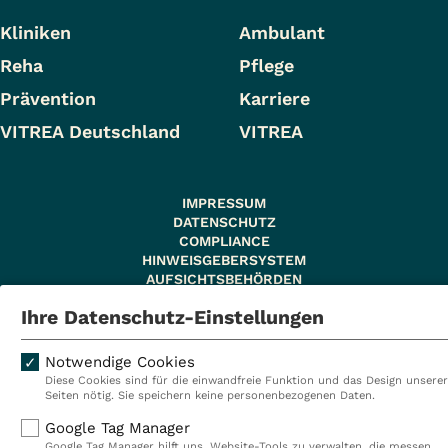
Kliniken
Ambulant
Reha
Pflege
Prävention
Karriere
VITREA Deutschland
VITREA
IMPRESSUM
DATENSCHUTZ
COMPLIANCE
HINWEISGEBERSYSTEM
AUFSICHTSBEHÖRDEN
COOKIE EINSTELLUNGEN
Ihre Datenschutz-Einstellungen
Notwendige Cookies
Diese Cookies sind für die einwandfreie Funktion und das Design unserer
Seiten nötig. Sie speichern keine personenbezogenen Daten.
© 2026 VITREA Holding Deutschland GmbH
Google Tag Manager
Google Tag Manager hilft uns, Website-Tools zu verwalten, die messen,