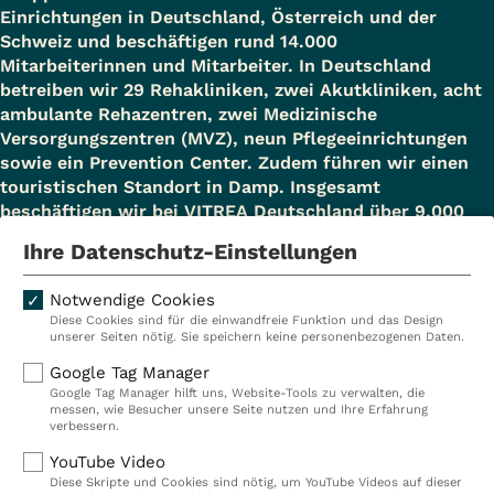
Einrichtungen in Deutschland, Österreich und der
Schweiz und beschäftigen rund 14.000
Mitarbeiterinnen und Mitarbeiter. In Deutschland
betreiben wir 29 Rehakliniken, zwei Akutkliniken, acht
ambulante Rehazentren, zwei Medizinische
Versorgungszentren (MVZ), neun Pflegeeinrichtungen
sowie ein Prevention Center. Zudem führen wir einen
touristischen Standort in Damp. Insgesamt
beschäftigen wir bei VITREA Deutschland über 9.000
Mitarbeiterinnen und Mitarbeiter.
Ihre Datenschutz-Einstellungen
Notwendige Cookies
Diese Cookies sind für die einwandfreie Funktion und das Design
Kliniken
Ambulant
unserer Seiten nötig. Sie speichern keine personenbezogenen Daten.
Reha
Pflege
Google Tag Manager
Google Tag Manager hilft uns, Website-Tools zu verwalten, die
Prävention
Karriere
messen, wie Besucher unsere Seite nutzen und Ihre Erfahrung
verbessern.
VITREA Deutschland
VITREA
YouTube Video
Diese Skripte und Cookies sind nötig, um YouTube Videos auf dieser