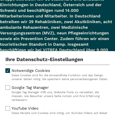
Einrichtungen in Deutschland, Österreich und der
Schweiz und beschäftigen rund 14.000
Mitarbeiterinnen und Mitarbeiter. In Deutschland
betreiben wir 29 Rehakliniken, zwei Akutkliniken, acht
ambulante Rehazentren, zwei Medizinische
Versorgungszentren (MVZ), neun Pflegeeinrichtungen
sowie ein Prevention Center. Zudem führen wir einen
touristischen Standort in Damp. Insgesamt
beschäftigen wir bei VITREA Deutschland über 9.000
Mitarbeiterinnen und Mitarbeiter.
Ihre Datenschutz-Einstellungen
Notwendige Cookies
Diese Cookies sind für die einwandfreie Funktion und das Design
Kliniken
Ambulant
unserer Seiten nötig. Sie speichern keine personenbezogenen Daten.
Reha
Pflege
Google Tag Manager
Google Tag Manager hilft uns, Website-Tools zu verwalten, die
Prävention
Karriere
messen, wie Besucher unsere Seite nutzen und Ihre Erfahrung
verbessern.
VITREA Deutschland
VITREA
YouTube Video
Diese Skripte und Cookies sind nötig, um YouTube Videos auf dieser