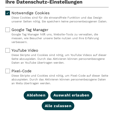
Ihre Datenschutz-Einstellungen
Notwendige Cookies
Diese Cookies sind für die einwandfreie Funktion und das Design
Kliniken
Ambulant
unserer Seiten nötig. Sie speichern keine personenbezogenen Daten.
Reha
Pflege
Google Tag Manager
Google Tag Manager hilft uns, Website-Tools zu verwalten, die
Prävention
Karriere
messen, wie Besucher unsere Seite nutzen und Ihre Erfahrung
verbessern.
VITREA Deutschland
VITREA
YouTube Video
Diese Skripte und Cookies sind nötig, um YouTube Videos auf dieser
Seite abzuspielen. Durch das Aktivieren können personenbezogene
IMPRESSUM
Daten an YouTube übertragen werden.
DATENSCHUTZ
Pixel-Code
COMPLIANCE
Diese Skripte und Cookies sind nötig, um Pixel-Code auf dieser Seite
HINWEISGEBERSYSTEM
abzuspielen. Durch das Aktivieren können personenbezogene Daten
AUFSICHTSBEHÖRDEN
an Meta übertragen werden.
COOKIE EINSTELLUNGEN
Ablehnen
Auswahl erlauben
Alle zulassen
© 2026 VITREA Holding Deutschland GmbH