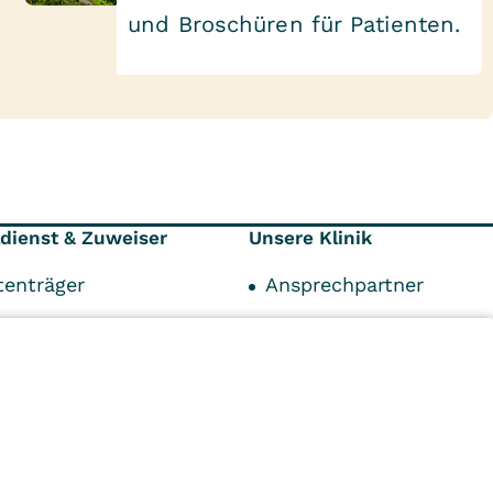
und Broschüren für Patienten.
ldienst & Zuweiser
Unsere Klinik
tenträger
Ansprechpartner
werpunkte auf
Freizeit und Umgebung
en Blick
Qualität und Hygiene
Unser Leitbild
Karriere
n
Kliniken
Ambulant