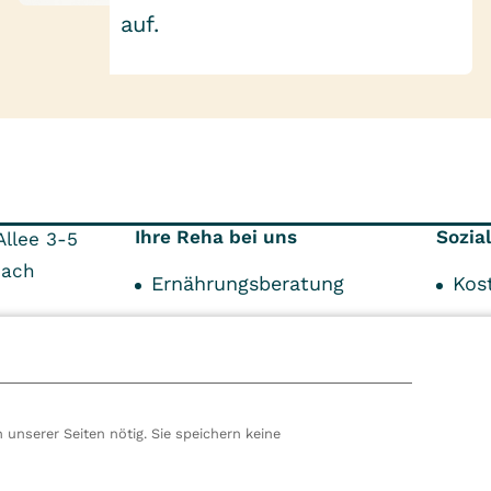
auf.
Ihre Reha bei uns
Sozia
llee 3-5
bach
Ernährungsberatung
Kos
Ergotherapie
Sch
9
ein
Über Ihre Reha
Somatik
 unserer Seiten nötig. Sie speichern keine
Psychosomatik
hören wir zur VITREA Gruppe in Wien, dem zweitgrößte