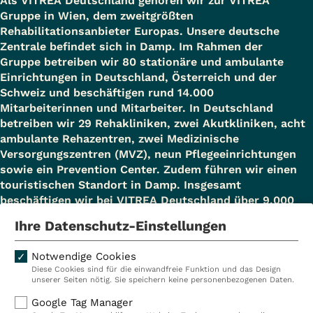
Als VITREA Deutschland gehören wir zur VITREA
Gruppe in Wien, dem zweitgrößten
Rehabilitationsanbieter Europas. Unsere deutsche
Zentrale befindet sich in Damp. Im Rahmen der
Gruppe betreiben wir 80 stationäre und ambulante
Einrichtungen in Deutschland, Österreich und der
Schweiz und beschäftigen rund 14.000
Mitarbeiterinnen und Mitarbeiter. In Deutschland
betreiben wir 29 Rehakliniken, zwei Akutkliniken, acht
ambulante Rehazentren, zwei Medizinische
Versorgungszentren (MVZ), neun Pflegeeinrichtungen
sowie ein Prevention Center. Zudem führen wir einen
touristischen Standort in Damp. Insgesamt
beschäftigen wir bei VITREA Deutschland über 9.000
Mitarbeiterinnen und Mitarbeiter.
Ihre Datenschutz-Einstellungen
Notwendige Cookies
Diese Cookies sind für die einwandfreie Funktion und das Design
Kliniken
Ambulant
unserer Seiten nötig. Sie speichern keine personenbezogenen Daten.
Reha
Pflege
Google Tag Manager