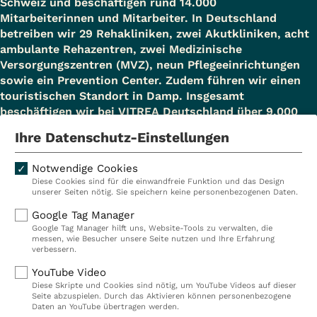
Schweiz und beschäftigen rund 14.000
Mitarbeiterinnen und Mitarbeiter. In Deutschland
betreiben wir 29 Rehakliniken, zwei Akutkliniken, acht
ambulante Rehazentren, zwei Medizinische
Versorgungszentren (MVZ), neun Pflegeeinrichtungen
sowie ein Prevention Center. Zudem führen wir einen
touristischen Standort in Damp. Insgesamt
beschäftigen wir bei VITREA Deutschland über 9.000
Mitarbeiterinnen und Mitarbeiter.
Ihre Datenschutz-Einstellungen
Notwendige Cookies
Diese Cookies sind für die einwandfreie Funktion und das Design
Kliniken
Ambulant
unserer Seiten nötig. Sie speichern keine personenbezogenen Daten.
Reha
Pflege
Google Tag Manager
Google Tag Manager hilft uns, Website-Tools zu verwalten, die
Prävention
Karriere
messen, wie Besucher unsere Seite nutzen und Ihre Erfahrung
verbessern.
VITREA Deutschland
VITREA
YouTube Video
Diese Skripte und Cookies sind nötig, um YouTube Videos auf dieser
Seite abzuspielen. Durch das Aktivieren können personenbezogene
IMPRESSUM
Daten an YouTube übertragen werden.