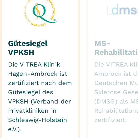
Gütesiegel
MS-
VPKSH
Rehabilita
Die VITREA Klinik
Die VITREA Kl
Hagen-Ambrock ist
Ambrock ist d
zertifiziert nach dem
Deutschen Mul
Gütesiegel des
Sklerose Gese
VPKSH (Verband der
(DMSG) als M
Privatkliniken in
Rehabilitatio
Schleswig-Holstein
zertifiziert.
e.V.).