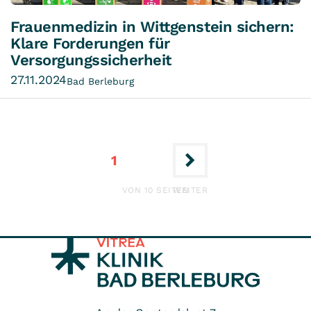
Frauenmedizin in Wittgenstein sichern:
Klare Forderungen für
Versorgungssicherheit
27.11.2024
Bad Berleburg
10
4
6
7
8
9
2
3
5
1
ERSTE
LETZTE
VON 10 SEITEN
WEITER