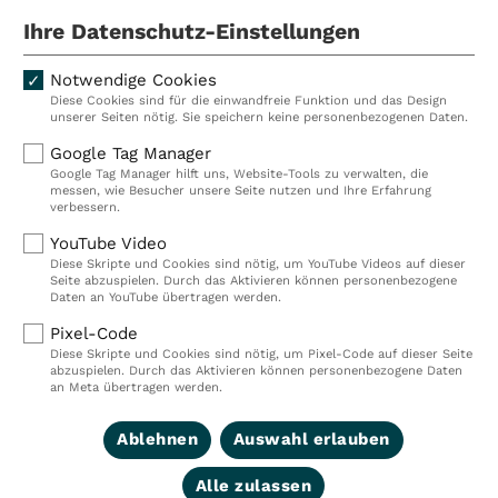
Mitarbeiterinnen und Mitarbeiter.
Ihre Datenschutz-Einstellungen
Notwendige Cookies
Diese Cookies sind für die einwandfreie Funktion und das Design
Kliniken
Ambulant
unserer Seiten nötig. Sie speichern keine personenbezogenen Daten.
Reha
Pflege
Google Tag Manager
Google Tag Manager hilft uns, Website-Tools zu verwalten, die
Prävention
Karriere
messen, wie Besucher unsere Seite nutzen und Ihre Erfahrung
verbessern.
VITREA Deutschland
VITREA
YouTube Video
Diese Skripte und Cookies sind nötig, um YouTube Videos auf dieser
Seite abzuspielen. Durch das Aktivieren können personenbezogene
IMPRESSUM
Daten an YouTube übertragen werden.
DATENSCHUTZ
Pixel-Code
COMPLIANCE
Diese Skripte und Cookies sind nötig, um Pixel-Code auf dieser Seite
HINWEISGEBERSYSTEM
abzuspielen. Durch das Aktivieren können personenbezogene Daten
AUFSICHTSBEHÖRDEN
an Meta übertragen werden.
COOKIE EINSTELLUNGEN
Ablehnen
Auswahl erlauben
Alle zulassen