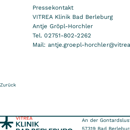
Pressekontakt
VITREA Klinik Bad Berleburg
Antje Gröpl-Horchler
Tel. 02751-802-2262
Mail: antje.groepl-horchler@vitr
Zurück
An der Gontardslus
57319
Bad Berlebur