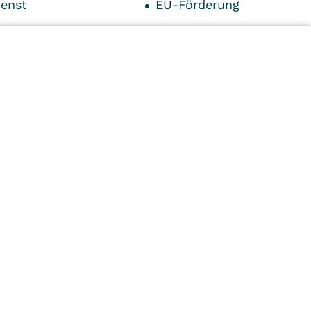
ienst
EU-Förderung
ck
Über uns
smanagement
Karriere
 und Parken
Kontaktformular
ia
Ihre Ansprechpartner
n
Kliniken
Ambulant
Im
Reha
Pflege
Prävention
Karriere
ei
VITREA Deutschland
VITREA