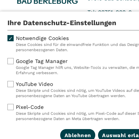
Tel: 02751-802-0
Fax: 02751-802-136
Ihre Datenschutz-Einstellungen
Notwendige Cookies
Diese Cookies sind für die einwandfreie Funktion und das Design
personenbezogenen Daten.
Als VITREA Deutschland ge
Google Tag Manager
Rehabilitationsanbieter Eu
Google Tag Manager hilft uns, Website-Tools zu verwalten, die 
Rahmen der Gruppe betreib
Erfahrung verbessern.
Deutschland, Österreich u
YouTube Video
Mitarbeiterinnen und Mitar
Diese Skripte und Cookies sind nötig, um YouTube Videos auf die
Akutkliniken, acht ambula
personenbezogene Daten an YouTube übertragen werden.
(MVZ), neun Pflegeeinricht
einen touristischen Stando
Pixel-Code
Deutschland über 9.000 Mit
Diese Skripte und Cookies sind nötig, um Pixel-Code auf dieser 
personenbezogene Daten an Meta übertragen werden.
Ablehnen
Auswahl erl