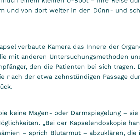
ähnlich einem kleinen U-Boot – ihre Reise d
rm und von dort weiter in den Dünn- und schl
apsel verbaute Kamera das Innere der Organe,
die mit anderen Untersuchungsmethoden une
Empfänger, den die Patienten bei sich tragen
sie nach der etwa zehnstündigen Passage du
ück.
pie keine Magen- oder Darmspiegelung – sie 
Möglichkeiten. „Bei der Kapselendoskopie ha
ämien – sprich Blutarmut – abzuklären, die