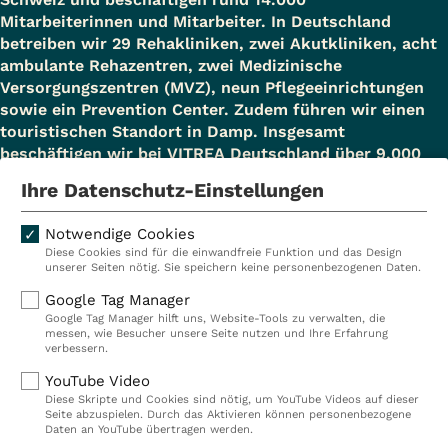
Mitarbeiterinnen und Mitarbeiter. In Deutschland
betreiben wir 29 Rehakliniken, zwei Akutkliniken, acht
ambulante Rehazentren, zwei Medizinische
Versorgungszentren (MVZ), neun Pflegeeinrichtungen
sowie ein Prevention Center. Zudem führen wir einen
touristischen Standort in Damp. Insgesamt
beschäftigen wir bei VITREA Deutschland über 9.000
Mitarbeiterinnen und Mitarbeiter.
Ihre Datenschutz-Einstellungen
Notwendige Cookies
Diese Cookies sind für die einwandfreie Funktion und das Design
Kliniken
Ambulant
unserer Seiten nötig. Sie speichern keine personenbezogenen Daten.
Reha
Pflege
Google Tag Manager
Google Tag Manager hilft uns, Website-Tools zu verwalten, die
Prävention
Karriere
messen, wie Besucher unsere Seite nutzen und Ihre Erfahrung
verbessern.
VITREA Deutschland
VITREA
YouTube Video
Diese Skripte und Cookies sind nötig, um YouTube Videos auf dieser
Seite abzuspielen. Durch das Aktivieren können personenbezogene
IMPRESSUM
Daten an YouTube übertragen werden.