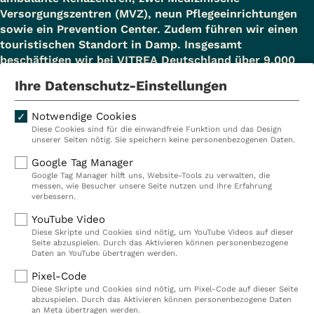
Versorgungszentren (MVZ), neun Pflegeeinrichtungen
sowie ein Prevention Center. Zudem führen wir einen
touristischen Standort in Damp. Insgesamt
beschäftigen wir bei VITREA Deutschland über 9.000
Mitarbeiterinnen und Mitarbeiter.
Ihre Datenschutz-Einstellungen
Notwendige Cookies
Diese Cookies sind für die einwandfreie Funktion und das Design
Kliniken
Ambulant
unserer Seiten nötig. Sie speichern keine personenbezogenen Daten.
Reha
Pflege
Google Tag Manager
Google Tag Manager hilft uns, Website-Tools zu verwalten, die
Prävention
Karriere
messen, wie Besucher unsere Seite nutzen und Ihre Erfahrung
verbessern.
VITREA Deutschland
VITREA
YouTube Video
Diese Skripte und Cookies sind nötig, um YouTube Videos auf dieser
Seite abzuspielen. Durch das Aktivieren können personenbezogene
IMPRESSUM
Daten an YouTube übertragen werden.
DATENSCHUTZ
Pixel-Code
COMPLIANCE
Diese Skripte und Cookies sind nötig, um Pixel-Code auf dieser Seite
HINWEISGEBERSYSTEM
abzuspielen. Durch das Aktivieren können personenbezogene Daten
AUFSICHTSBEHÖRDEN
an Meta übertragen werden.