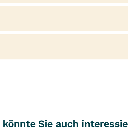
nke und der Weichteile, Diagnostik von Musk
en aller Art, u.a. durch ruhigstellende Verb
etherapie, Anlage von Bandagen und Orthese
lenkbeschwerden (z.B. Kalkschulter, Fersen
rch moderne fokussierte und radiale Stoßwel
 könnte Sie auch interessie