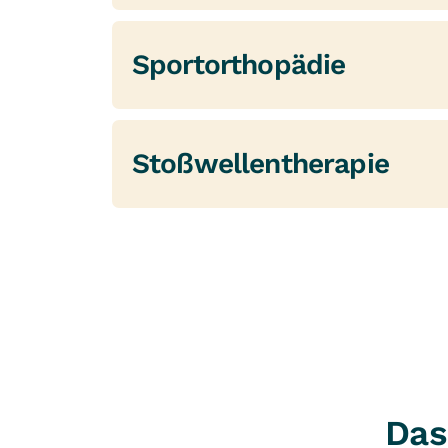
Ultraschalldiagnostik der Gele
Sportorthopädie
Behandlung von Sportverletzung
und Castverbände, Wärme-/Kält
Stoßwellentherapie
Behandlung von Sehnen- und Ge
Patellaspitzensyndrom u.a.) du
Das