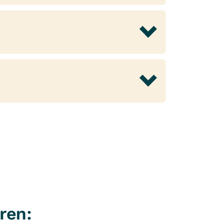
el-Sehnenverletzungen
ände wie Tape-
n, Physikalische Therapie
sporn, Tennisarm,
lentherapiegeräte
ren: