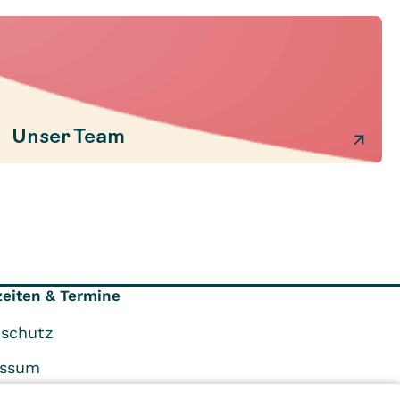
Unser Team
eiten & Termine
schutz
essum