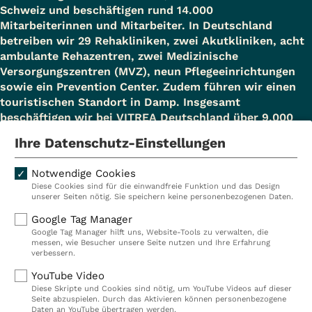
Schweiz und beschäftigen rund 14.000
Mitarbeiterinnen und Mitarbeiter. In Deutschland
betreiben wir 29 Rehakliniken, zwei Akutkliniken, acht
ambulante Rehazentren, zwei Medizinische
Versorgungszentren (MVZ), neun Pflegeeinrichtungen
sowie ein Prevention Center. Zudem führen wir einen
touristischen Standort in Damp. Insgesamt
beschäftigen wir bei VITREA Deutschland über 9.000
Mitarbeiterinnen und Mitarbeiter.
Ihre Datenschutz-Einstellungen
Notwendige Cookies
Diese Cookies sind für die einwandfreie Funktion und das Design
Kliniken
Ambulant
unserer Seiten nötig. Sie speichern keine personenbezogenen Daten.
Reha
Pflege
Google Tag Manager
Google Tag Manager hilft uns, Website-Tools zu verwalten, die
Prävention
Karriere
messen, wie Besucher unsere Seite nutzen und Ihre Erfahrung
verbessern.
VITREA Deutschland
VITREA
YouTube Video
Diese Skripte und Cookies sind nötig, um YouTube Videos auf dieser
Seite abzuspielen. Durch das Aktivieren können personenbezogene
IMPRESSUM
Daten an YouTube übertragen werden.