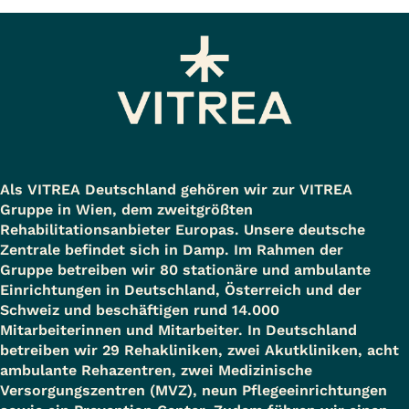
und teilstationäre Leistungen sowie
ambulante Rehabilitationen. Die
Klinik Rabenstein liegt im
idyllischen Nidda-Bad Salzhausen.
Die Natur der Umgebung hat viel von
ihrer Vielfalt und Ursprünglichkeit
Als VITREA Deutschland gehören wir zur VITREA
bewahrt und lädt zum Wohlfühlen
Gruppe in Wien, dem zweitgrößten
und Erholen ein. Die Klinik
Rehabilitationsanbieter Europas. Unsere deutsche
Zentrale befindet sich in Damp. Im Rahmen der
beschäftigt etwa 170 Mitarbeiter, die
Gruppe betreiben wir 80 stationäre und ambulante
interdisziplinär eng
Einrichtungen in Deutschland, Österreich und der
Schweiz und beschäftigen rund 14.000
zusammenarbeiten.
Mitarbeiterinnen und Mitarbeiter. In Deutschland
betreiben wir 29 Rehakliniken, zwei Akutkliniken, acht
Link zur Homepage:
www.vitrea-
ambulante Rehazentren, zwei Medizinische
Versorgungszentren (MVZ), neun Pflegeeinrichtungen
gesundheit.de/rabenstein