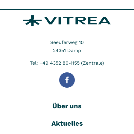
Seeuferweg 10
24351
Damp
Tel: +49 4352 80-1155 (Zentrale)
Die VITREA Klinik Rabenstein ist
eine Rehabilitationsklinik für
Orthopädie und Innere Medizin
(Gastroenterologie, Kardiologie,
Über uns
Stoffwechselerkrankungen,
Nephrologie und Onkologie). Sie
Aktuelles
bietet 180 Patienten vollstationäre