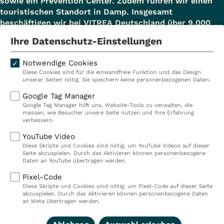
sowie ein Prevention Center. Zudem führen wir einen
touristischen Standort in Damp. Insgesamt
Kurstraße 38-42, 63667 Nidda-Bad
beschäftigen wir bei VITREA Deutschland über 9.000
Mitarbeiterinnen und Mitarbeiter.
Salzhausen
Ihre Datenschutz-Einstellungen
Hessen
Notwendige Cookies
T +49 6043 806-0, F +49 6043 806-
Diese Cookies sind für die einwandfreie Funktion und das Design
Kliniken
Ambulant
unserer Seiten nötig. Sie speichern keine personenbezogenen Daten.
400
Reha
Pflege
Google Tag Manager
info@klinik-rabenstein.de
Google Tag Manager hilft uns, Website-Tools zu verwalten, die
Prävention
Karriere
messen, wie Besucher unsere Seite nutzen und Ihre Erfahrung
verbessern.
VITREA Deutschland
VITREA
YouTube Video
Diese Skripte und Cookies sind nötig, um YouTube Videos auf dieser
Seite abzuspielen. Durch das Aktivieren können personenbezogene
IMPRESSUM
Daten an YouTube übertragen werden.
DATENSCHUTZ
Pixel-Code
COMPLIANCE
Diese Skripte und Cookies sind nötig, um Pixel-Code auf dieser Seite
HINWEISGEBERSYSTEM
abzuspielen. Durch das Aktivieren können personenbezogene Daten
AUFSICHTSBEHÖRDEN
an Meta übertragen werden.
COOKIE EINSTELLUNGEN