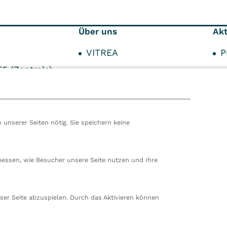
Über uns
Akt
VITREA
P
55 (Zentrale)
Innovationen
U
Qualität
F
Patientensicherheit
 unserer Seiten nötig. Sie speichern keine
Hygiene
hören wir zur VITREA Gruppe in Wien, dem zweitgrößte
ropas. Unsere deutsche Zentrale befindet sich in Damp. 
messen, wie Besucher unsere Seite nutzen und Ihre
en wir 80 stationäre und ambulante Einrichtungen in
nd der Schweiz und beschäftigen rund 14.000
beiter. In Deutschland betreiben wir 29 Rehakliniken, zw
ser Seite abzuspielen. Durch das Aktivieren können
nte Rehazentren, zwei Medizinische Versorgungszentren
ungen sowie ein Prevention Center. Zudem führen wir
rt in Damp. Insgesamt beschäftigen wir bei VITREA