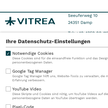
Seeuferweg 10
24351
Damp
Tel: +49 4352 80-11
Ihre Datenschutz-Einstellungen
Notwendige Cookies
Diese Cookies sind für die einwandfreie Funktion und das Design
personenbezogenen Daten.
Als VITREA Deutschland ge
Google Tag Manager
Rehabilitationsanbieter Eu
Google Tag Manager hilft uns, Website-Tools zu verwalten, die 
Rahmen der Gruppe betreib
Erfahrung verbessern.
Deutschland, Österreich u
YouTube Video
Mitarbeiterinnen und Mitar
Diese Skripte und Cookies sind nötig, um YouTube Videos auf die
Akutkliniken, acht ambula
personenbezogene Daten an YouTube übertragen werden.
(MVZ), neun Pflegeeinricht
einen touristischen Stando
Pixel-Code