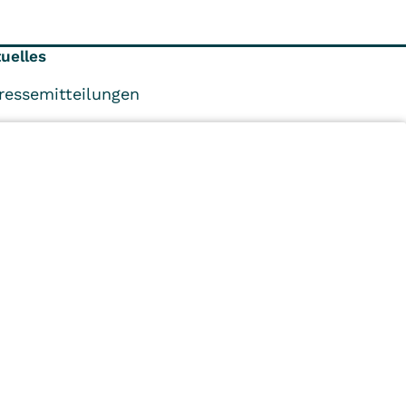
uelles
ressemitteilungen
nternehmensleitung
achbereichsleiter
n
Kliniken
Ambulant
Im
Reha
Pflege
Prävention
Karriere
ei
VITREA Deutschland
VITREA