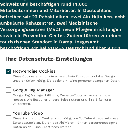
Schweiz und beschäftigen rund 14.000
Mitarbeiterinnen und Mitarbeiter. In Deutschland
betreiben wir 29 Rehakliniken, zwei Akutkliniken, acht
ambulante Rehazentren, zwei Medizinische
Versorgungszentren (MVZ), neun Pflegeeinrichtungen
sowie ein Prevention Center. Zudem führen wir einen
touristischen Standort in Damp. Insgesamt
beschäftigen wir bei VITREA Deutschland über 9.000
Mitarbeiterinnen und Mitarbeiter.
Ihre Datenschutz-Einstellungen
Notwendige Cookies
Diese Cookies sind für die einwandfreie Funktion und das Design
Kliniken
Ambulant
unserer Seiten nötig. Sie speichern keine personenbezogenen Daten.
Reha
Pflege
Google Tag Manager
Google Tag Manager hilft uns, Website-Tools zu verwalten, die
Prävention
Karriere
messen, wie Besucher unsere Seite nutzen und Ihre Erfahrung
verbessern.
VITREA Deutschland
VITREA
YouTube Video
Diese Skripte und Cookies sind nötig, um YouTube Videos auf dieser
Seite abzuspielen. Durch das Aktivieren können personenbezogene
IMPRESSUM
Daten an YouTube übertragen werden.