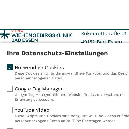
Kokenrottstraße 71
49152
Bad Essen
Ihre Datenschutz-Einstellungen
Tel: +495472 405-0
Fax: +495472 405-3
Notwendige Cookies
Diese Cookies sind für die einwandfreie Funktion und das Design
personenbezogenen Daten.
Als VITREA Deutschland ge
Google Tag Manager
Rehabilitationsanbieter Eu
Google Tag Manager hilft uns, Website-Tools zu verwalten, die 
Rahmen der Gruppe betreib
Erfahrung verbessern.
Deutschland, Österreich u
YouTube Video
Mitarbeiterinnen und Mitar
Diese Skripte und Cookies sind nötig, um YouTube Videos auf die
Akutkliniken, acht ambula
personenbezogene Daten an YouTube übertragen werden.
(MVZ), neun Pflegeeinricht