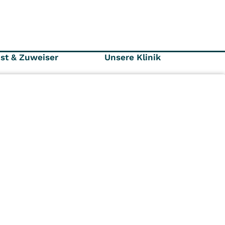
nst & Zuweiser
Unsere Klinik
räger und
Ansprechpartner
r
Kontaktformular
Karriere
Aktuelles
n
Kliniken
Ambulant
Im
Reha
Pflege
Prävention
Karriere
ei
VITREA Deutschland
VITREA