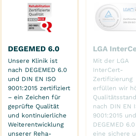
DEGEMED 6.0
LGA InterCe
Unsere Klinik ist
Mit der LGA
nach DEGEMED 6.0
InterCert-
und DIN EN ISO
Zertifizierung
9001:2015 zertifiziert
erfüllen wir 
– ein Zeichen für
Qualitätsstan
geprüfte Qualität
nach DIN EN 
und kontinuierliche
9001:2015 un
Weiterentwicklung
DEGEMED 6.0 
unserer Reha-
eine sichere 