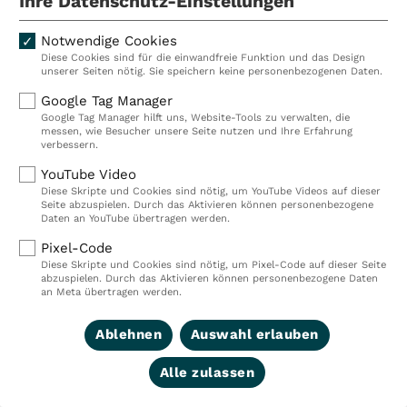
Ihre Datenschutz-Einstellungen
übermittelt. Schließen wir einen A
Notwendige Cookies
werden die übermittelten Daten z
Diese Cookies sind für die einwandfreie Funktion und das Design
unserer Seiten nötig. Sie speichern keine personenbezogenen Daten.
Beschäftigungsverhältnisses unter
Google Tag Manager
Vorschriften gespeichert. Wird von
Google Tag Manager hilft uns, Website-Tools zu verwalten, die
messen, wie Besucher unsere Seite nutzen und Ihre Erfahrung
verbessern.
Bewerber geschlossen, so werden 
YouTube Video
nach Bekanntgabe der Absageentsc
Diese Skripte und Cookies sind nötig, um YouTube Videos auf dieser
Seite abzuspielen. Durch das Aktivieren können personenbezogene
einer Löschung keine sonstigen ber
Daten an YouTube übertragen werden.
Pixel-Code
entgegenstehen. Sonstiges berechti
Diese Skripte und Cookies sind nötig, um Pixel-Code auf dieser Seite
abzuspielen. Durch das Aktivieren können personenbezogene Daten
beispielsweise eine Beweispflicht
an Meta übertragen werden.
Allgemeinen Gleichbehandlungsges
Ablehnen
Auswahl erlauben
Alle zulassen
Die Datenverarbeitung erfolgt insow