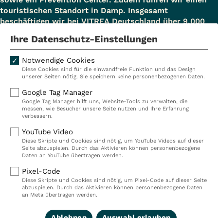
touristischen Standort in Damp. Insgesamt
beschäftigen wir bei VITREA Deutschland über 9.000
Mitarbeiterinnen und Mitarbeiter.
Ihre Datenschutz-Einstellungen
Notwendige Cookies
Diese Cookies sind für die einwandfreie Funktion und das Design
Kliniken
Ambulant
unserer Seiten nötig. Sie speichern keine personenbezogenen Daten.
Reha
Pflege
Google Tag Manager
Google Tag Manager hilft uns, Website-Tools zu verwalten, die
Prävention
Karriere
messen, wie Besucher unsere Seite nutzen und Ihre Erfahrung
verbessern.
VITREA Deutschland
VITREA
YouTube Video
Diese Skripte und Cookies sind nötig, um YouTube Videos auf dieser
Seite abzuspielen. Durch das Aktivieren können personenbezogene
IMPRESSUM
Daten an YouTube übertragen werden.
DATENSCHUTZ
Pixel-Code
COMPLIANCE
Diese Skripte und Cookies sind nötig, um Pixel-Code auf dieser Seite
HINWEISGEBERSYSTEM
abzuspielen. Durch das Aktivieren können personenbezogene Daten
AUFSICHTSBEHÖRDEN
an Meta übertragen werden.
COOKIE EINSTELLUNGEN
Ablehnen
Auswahl erlauben