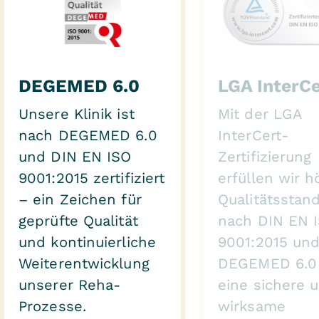
DEGEMED 6.0
LGA InterCe
Unsere Klinik ist
Mit der LGA
nach DEGEMED 6.0
InterCert-
und DIN EN ISO
Zertifizierung
9001:2015 zertifiziert
erfüllen wir 
– ein Zeichen für
Qualitätsstan
geprüfte Qualität
nach DIN EN 
und kontinuierliche
9001:2015 un
Weiterentwicklung
DEGEMED 6.0 
unserer Reha-
eine sichere 
Prozesse.
wirksame