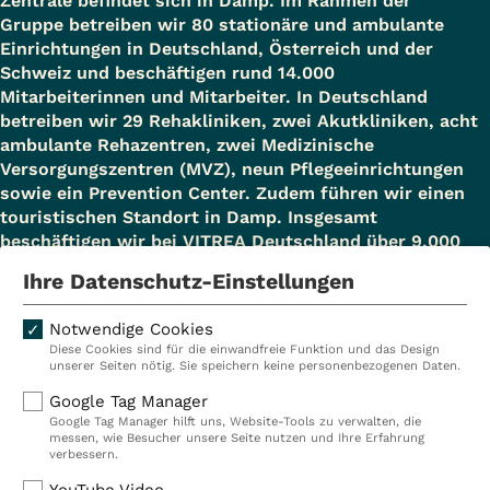
Zentrale befindet sich in Damp. Im Rahmen der
Gruppe betreiben wir 80 stationäre und ambulante
Einrichtungen in Deutschland, Österreich und der
Schweiz und beschäftigen rund 14.000
Mitarbeiterinnen und Mitarbeiter. In Deutschland
betreiben wir 29 Rehakliniken, zwei Akutkliniken, acht
ambulante Rehazentren, zwei Medizinische
Versorgungszentren (MVZ), neun Pflegeeinrichtungen
sowie ein Prevention Center. Zudem führen wir einen
touristischen Standort in Damp. Insgesamt
beschäftigen wir bei VITREA Deutschland über 9.000
Mitarbeiterinnen und Mitarbeiter.
Ihre Datenschutz-Einstellungen
Notwendige Cookies
Diese Cookies sind für die einwandfreie Funktion und das Design
Kliniken
Ambulant
unserer Seiten nötig. Sie speichern keine personenbezogenen Daten.
Reha
Pflege
Google Tag Manager
Google Tag Manager hilft uns, Website-Tools zu verwalten, die
Prävention
Karriere
messen, wie Besucher unsere Seite nutzen und Ihre Erfahrung
verbessern.
VITREA Deutschland
VITREA