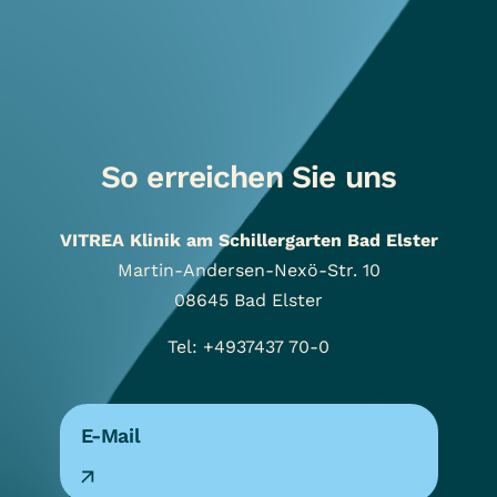
So erreichen Sie uns
VITREA Klinik am Schillergarten Bad Elster
Martin-Andersen-Nexö-Str. 10
08645
Bad Elster
Tel: +4937437 70-0
E-Mail