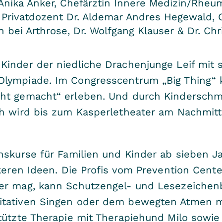
Anika Anker, Chefärztin Innere Medizin/Rheu
, Privatdozent Dr. Aldemar Andres Hegewald, 
bei Arthrose, Dr. Wolfgang Klauser & Dr. Chr
 Kinder der niedliche Drachenjunge Leif mit
lympiade. Im Congresscentrum „Big Thing“ 
ht gemacht“ erleben. Und durch Kinderschmin
ih wird bis zum Kasperletheater am Nachmit
nskurse für Familien und Kinder ab sieben J
ckeren Ideen. Die Profis vom Prevention Cen
er mag, kann Schutzengel- und Lesezeichenb
itativen Singen oder dem bewegten Atmen 
tützte Therapie mit Therapiehund Milo sowie 