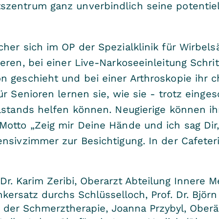
zentrum ganz unverbindlich seine potentie
er sich im OP der Spezialklinik für Wirbel
ren, bei einer Live-Narkoseeinleitung Schritt
 geschieht und bei einer Arthroskopie ihr c
r Senioren lernen sie, wie sie - trotz einge
lstands helfen können. Neugierige können ihr
Motto „Zeig mir Deine Hände und ich sag Di
nsivzimmer zur Besichtigung. In der Cafeteri
. Karim Zeribi, Oberarzt Abteilung Innere 
ersatz durchs Schlüsselloch, Prof. Dr. Björn
 der Schmerztherapie, Joanna Przybyl, Oberär