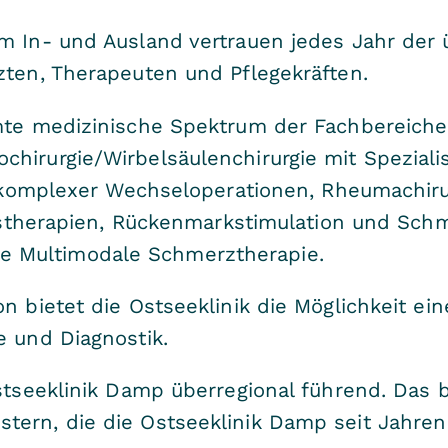
m In- und Ausland vertrauen jedes Jahr der 
rzten, Therapeuten und Pflegekräften.
amte medizinische Spektrum der Fachbereiche
hirurgie/Wirbelsäulenchirurgie mit Speziali
ve komplexer Wechseloperationen, Rheumachiru
ionstherapien, Rückenmarkstimulation und Sch
 Multimodale Schmerztherapie.
n bietet die Ostseeklinik die Möglichkeit ei
e und Diagnostik.
Ostseeklinik Damp überregional führend. Das 
ern, die die Ostseeklinik Damp seit Jahren 