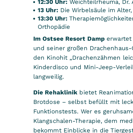
12:30 Uhr:
Weichteilrheuma, Dr. 
13 Uhr:
Die Wirbelsäule im Alter
13:30 Uhr:
Therapiemöglichkeiten 
Orthopädie
Im Ostsee Resort Damp
erwartet
und seiner großen Drachenhaus-O
den Kinohit „Drachenzähmen leic
Kinderdisco und Mini-Jeep-Verle
langweilig.
Die Rehaklinik
bietet Reanimatio
Brotdose – selbst befüllt mit le
Funktionstests. Wer es geruhsam
Klangschalen-Therapie, dem med
bekommt Einblicke in die Tierges