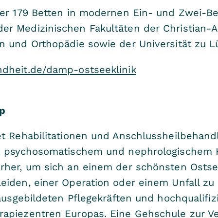
ber 179 Betten in modernen Ein- und Zwei-B
 Medizinischen Fakultäten der Christian-Alb
n und Orthopädie sowie der Universität zu L
dheit.de/damp-ostseeklinik
p
et Rehabilitationen und Anschlussheilbehan
, psychosomatischem und nephrologischem Hi
rher, um sich an einem der schönsten Osts
iden, einer Operation oder einem Unfall zu 
 ausgebildeten Pflegekräften und hochqualifi
apiezentren Europas. Eine Gehschule zur V