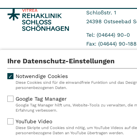
Schloßstr. 1
24398
Ostseebad 
Tel: (04644) 90-0
Fax: (04644) 90-18
Ihre Datenschutz-Einstellungen
Notwendige Cookies
Diese Cookies sind für die einwandfreie Funktion und das Design
personenbezogenen Daten.
Als VITREA Deutschland ge
Google Tag Manager
Rehabilitationsanbieter Eu
Google Tag Manager hilft uns, Website-Tools zu verwalten, die 
Rahmen der Gruppe betreib
Erfahrung verbessern.
Deutschland, Österreich u
YouTube Video
Mitarbeiterinnen und Mitar
Diese Skripte und Cookies sind nötig, um YouTube Videos auf die
Akutkliniken, acht ambula
personenbezogene Daten an YouTube übertragen werden.
(MVZ), neun Pflegeeinricht