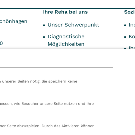
Ihre Reha bei uns
Sozi
Schönhagen
Unser Schwerpunkt
In
Diagnostische
Ko
80
Möglichkeiten
Ih
Therapieangebot
En
Wissenswertes rund
um eine Reha
 unserer Seiten nötig. Sie speichern keine
Ihr Aufenthalt bei uns
hören wir zur VITREA Gruppe in Wien, dem zweitgrößte
ropas. Unsere deutsche Zentrale befindet sich in Damp. 
messen, wie Besucher unsere Seite nutzen und Ihre
en wir 80 stationäre und ambulante Einrichtungen in
nd der Schweiz und beschäftigen rund 14.000
beiter. In Deutschland betreiben wir 29 Rehakliniken, zw
ser Seite abzuspielen. Durch das Aktivieren können
nte Rehazentren, zwei Medizinische Versorgungszentren
ungen sowie ein Prevention Center. Zudem führen wir