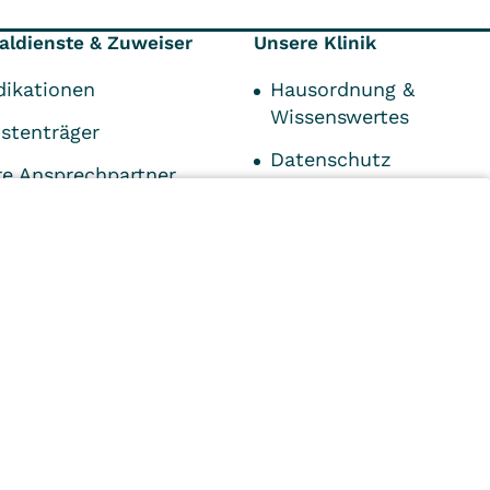
aldienste & Zuweiser
Unsere Klinik
dikationen
Hausordnung &
Wissenswertes
stenträger
Datenschutz
re Ansprechpartner
Impressum
tlassmanagement
Kontakt
Klinikleitung
n
Kliniken
Ambulant
Im
Reha
Pflege
Prävention
Karriere
ei
VITREA Deutschland
VITREA