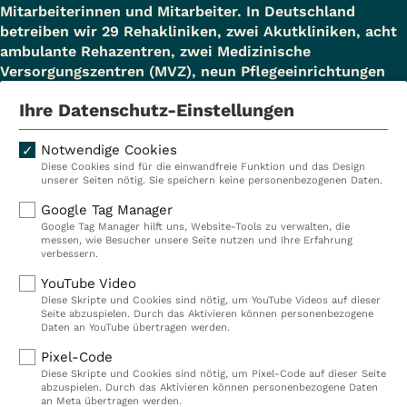
Mitarbeiterinnen und Mitarbeiter. In Deutschland
betreiben wir 29 Rehakliniken, zwei Akutkliniken, acht
ambulante Rehazentren, zwei Medizinische
Versorgungszentren (MVZ), neun Pflegeeinrichtungen
sowie ein Prevention Center. Zudem führen wir einen
Ihre Datenschutz-Einstellungen
touristischen Standort in Damp. Insgesamt
beschäftigen wir bei VITREA Deutschland über 9.000
Notwendige Cookies
Mitarbeiterinnen und Mitarbeiter.
Diese Cookies sind für die einwandfreie Funktion und das Design
unserer Seiten nötig. Sie speichern keine personenbezogenen Daten.
Google Tag Manager
Kliniken
Ambulant
Google Tag Manager hilft uns, Website-Tools zu verwalten, die
messen, wie Besucher unsere Seite nutzen und Ihre Erfahrung
verbessern.
Reha
Pflege
YouTube Video
Prävention
Karriere
Diese Skripte und Cookies sind nötig, um YouTube Videos auf dieser
Seite abzuspielen. Durch das Aktivieren können personenbezogene
VITREA Deutschland
VITREA
Daten an YouTube übertragen werden.
Pixel-Code
Diese Skripte und Cookies sind nötig, um Pixel-Code auf dieser Seite
IMPRESSUM
abzuspielen. Durch das Aktivieren können personenbezogene Daten
DATENSCHUTZ
an Meta übertragen werden.