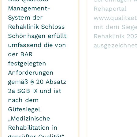
Management-
Rehaportal
System der
www.qualitaet
Rehaklinik Schloss
mit dem Sieg
Schönhagen erfüllt
Rehaklinik 20
umfassend die von
ausgezeichnet
der BAR
festgelegten
Anforderungen
gemäß § 20 Absatz
2a SGB IX und ist
nach dem
Gütesiegel
„Medizinische
Rehabilitation in
geprüfter Qualität“