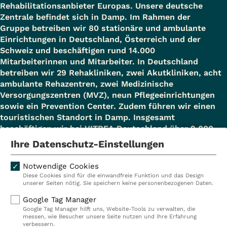
Rehabilitationsanbieter Europas. Unsere deutsche
Zentrale befindet sich in Damp. Im Rahmen der
Gruppe betreiben wir 80 stationäre und ambulante
Einrichtungen in Deutschland, Österreich und der
Schweiz und beschäftigen rund 14.000
Mitarbeiterinnen und Mitarbeiter. In Deutschland
betreiben wir 29 Rehakliniken, zwei Akutkliniken, acht
ambulante Rehazentren, zwei Medizinische
Versorgungszentren (MVZ), neun Pflegeeinrichtungen
sowie ein Prevention Center. Zudem führen wir einen
touristischen Standort in Damp. Insgesamt
beschäftigen wir bei VITREA Deutschland über 9.000
Mitarbeiterinnen und Mitarbeiter.
Ihre Datenschutz-Einstellungen
Notwendige Cookies
Diese Cookies sind für die einwandfreie Funktion und das Design
Kliniken
Ambulant
unserer Seiten nötig. Sie speichern keine personenbezogenen Daten.
Reha
Pflege
Google Tag Manager
Google Tag Manager hilft uns, Website-Tools zu verwalten, die
Prävention
Karriere
messen, wie Besucher unsere Seite nutzen und Ihre Erfahrung
verbessern.