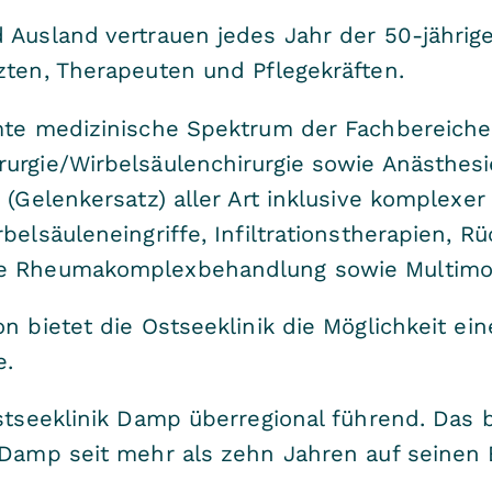
 Ausland vertrauen jedes Jahr der 50-jährig
rzten, Therapeuten und Pflegekräften.
amte medizinische Spektrum der Fachbereiche
urgie/Wirbelsäulenchirurgie sowie Anästhesi
 (Gelenkersatz) aller Art inklusive komplexe
belsäuleneingriffe, Infiltrationstherapien, 
re Rheumakomplexbehandlung sowie Multimo
n bietet die Ostseeklinik die Möglichkeit ei
e.
Ostseeklinik Damp überregional führend. Das 
 Damp seit mehr als zehn Jahren auf seinen B