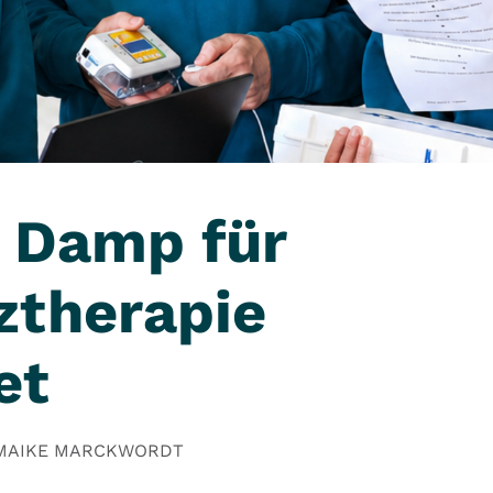
k Damp für
therapie
et
 MAIKE MARCKWORDT