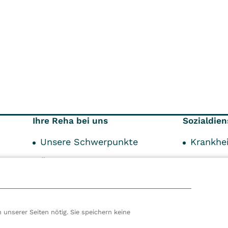
Ihre Reha bei uns
Sozialdien
Unsere Schwerpunkte
Krankhei
Über Ihre Reha
Kostent
44
Ihr Aufenthalt
Service-Angebot
 unserer Seiten nötig. Sie speichern keine