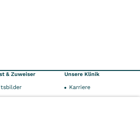
st & Zuweiser
Unsere Klinik
tsbilder
Karriere
räger
Kontakt
Anfahrt
Mediathek
Impressum