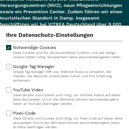
Versorgungszentren (MVZ), neun Pflegeeinrichtungen
sowie ein Prevention Center. Zudem führen wir einen
touristischen Standort in Damp. Insgesamt
beschäftigen wir bei VITREA Deutschland über 9.000
Mitarbeiterinnen und Mitarbeiter.
Ihre Datenschutz-Einstellungen
Notwendige Cookies
Diese Cookies sind für die einwandfreie Funktion und das Design
Kliniken
Ambulant
unserer Seiten nötig. Sie speichern keine personenbezogenen Daten.
Reha
Pflege
Google Tag Manager
Google Tag Manager hilft uns, Website-Tools zu verwalten, die
Prävention
Karriere
messen, wie Besucher unsere Seite nutzen und Ihre Erfahrung
verbessern.
VITREA Deutschland
VITREA
YouTube Video
Diese Skripte und Cookies sind nötig, um YouTube Videos auf dieser
Seite abzuspielen. Durch das Aktivieren können personenbezogene
IMPRESSUM
Daten an YouTube übertragen werden.
DATENSCHUTZ
Pixel-Code
COMPLIANCE
Diese Skripte und Cookies sind nötig, um Pixel-Code auf dieser Seite
HINWEISGEBERSYSTEM
abzuspielen. Durch das Aktivieren können personenbezogene Daten
AUFSICHTSBEHÖRDEN
an Meta übertragen werden.