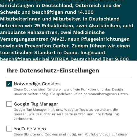
Einrichtungen in Deutschland, Österreich und der
Schweiz und beschäftigen rund 14.000
Mitarbeiterinnen und Mitarbeiter. In Deutschland
betreiben wir 29 Rehakliniken, zwei Akutkliniken, acht
ambulante Rehazentren, zwei Medizinische
Versorgungszentren (MVZ), neun Pflegeeinrichtungen
sowie ein Prevention Center. Zudem führen wir einen
touristischen Standort in Damp. Insgesamt
beschäftigen wir bei VITREA Deutschland über 9.000
Mitarbeiterinnen und Mitarbeiter.
Ihre Datenschutz-Einstellungen
Notwendige Cookies
Diese Cookies sind für die einwandfreie Funktion und das Design
Kliniken
Ambulant
unserer Seiten nötig. Sie speichern keine personenbezogenen Daten.
Reha
Pflege
Google Tag Manager
Google Tag Manager hilft uns, Website-Tools zu verwalten, die
Prävention
Karriere
messen, wie Besucher unsere Seite nutzen und Ihre Erfahrung
verbessern.
VITREA Deutschland
VITREA
YouTube Video
Diese Skripte und Cookies sind nötig, um YouTube Videos auf dieser